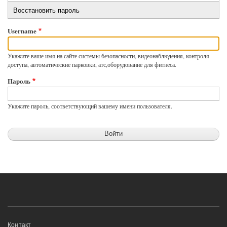
Primary
вкладка)
Восстановить пароль
tabs
Username
Укажите ваше имя на сайте системы безопасности, видеонаблюдения, контроля
доступа, автоматические парковки, атс,оборудование для фитнеса.
Пароль
Укажите пароль, соответствующий вашему имени пользователя.
Меню
Контакт