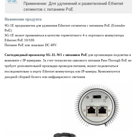
Применение
:
Для удлинений и разветвлений Ethernet
сегментов с питанием PoE
Назначение продукта
SG-1E предназначен для удлинения Ethernet сегментов с питанием PoE (Extender
PoE).
SG-1E может применяться в качестве герметичного 4-х портового коммутатора
Ethernet PoE 10/100.
Питание PoE или локально DC 48V.
Светодиодный прожектор SG-1L-W1 с питанием PoE
для организации подсветки в
комплекте с IP-камерами. За счет технологии сквозного питания Pass-Through PoE не
требует дополнительной прокладки проводов питания, может подключаться
последовательно к порту Ethernet коммутатора или IP-камеры. Комплектуется
диодной сборкой белого или инфракрасного свечения