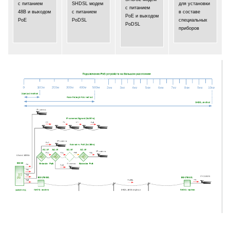
с питанием
SHDSL модем
для установки
с питанием
48В и выходом
с питанием
в составе
PoE и выходом
PoE
PoDSL
специальных
PoDSL
приборов