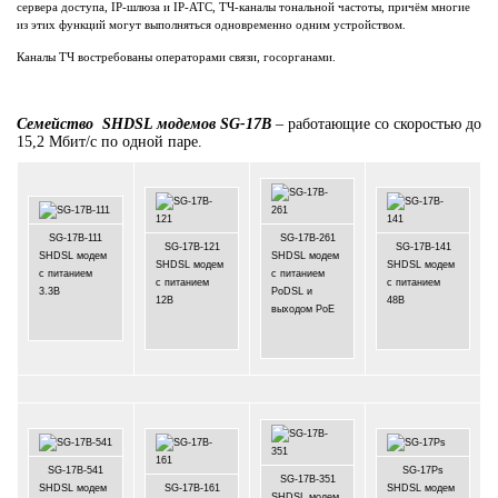
сервера доступа, IP-шлюза и IP-АТС, ТЧ-каналы тональной частоты, причём многие
из этих функций могут выполняться одновременно одним устройством.
Каналы ТЧ востребованы операторами связи, госорганами.
Семейство SHDSL модемов SG-17B
– работающие со скоростью до
15,2 Мбит/с по одной паре.
SG-17B-111
SG-17B-261
SG-17B-121
SG-17B-141
SHDSL модем
SHDSL модем
SHDSL модем
SHDSL модем
с питанием
с питанием
с питанием
с питанием
3.3В
PoDSL и
12В
48В
выходом PoE
SG-17B-541
SG-17Ps
SG-17B-351
SHDSL модем
SG-17B-161
SHDSL модем
SHDSL модем